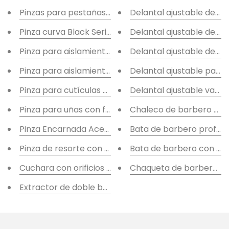
Pinzas para pestañas de volumen Black Series de a
Delantal ajustable de pe
Pinza curva Black Series Signature de acero inoxida
Delantal ajustable de pe
Pinza para aislamiento y colocación de pestañas se
Delantal ajustable de c
Pinza para aislamiento y colocación de pestañas.
Delantal ajustable para 
Pinza para cutículas de primera calidad, acero inox
Delantal ajustable vaqu
Pinza para uñas con forma de luna, acero inoxidabl
Chaleco de barbero prof
Pinza Encarnada Acero Inoxidable Alemán
Bata de barbero profes
Pinza de resorte con rodillo de acero inoxidable al
Bata de barbero con cre
Cuchara con orificios múltiples y bucle pequeño
Chaqueta de barbero de 
Extractor de doble bucle de acero inoxidable alemá