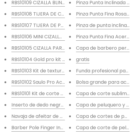
RBS10109 CIZALLA BLING PARA ESTILISTA
Pinza Punta Inclinada A
RBS10108 TIJERA DE CORTE DE PELO PROFESIONAL DE
Pinza Punta Fina Rosa A
RBS10107 TIJERA DE PELUQUERÍA DE 6,5 PULGADAS
Pinza de punta inclinad
RBS10106 MINI CIZALLA DE SALÓN DE BELLEZA DE 5,5
Pinza Punta Fina Acero 
RBS10105 CIZALLA PARA PELO DE SALÓN DE 5,5 PULG
Capa de barbero person
RBS10104 Gold pro kit de corte y texturizado de cabe
gratis
RBS10103 Kit de texturizado y corte de cabello Fraize
Funda profesional para 
RBS10102 Saulo Pro Acabado Espejo Corte De Cabell
Bolsa grande para acces
RBS10101 Kit de corte de pelo y texturizado King Pro
Capa de corte sublimad
Inserto de dedo negro mate, cuchilla reemplazable
Capa de peluquero y ch
Navaja de afeitar de hoja reemplazable con inserto 
Capa de cortes de pelo y
Barber Pole Finger Insert Hoja reemplazable Razor 
Capa de corte de peluq