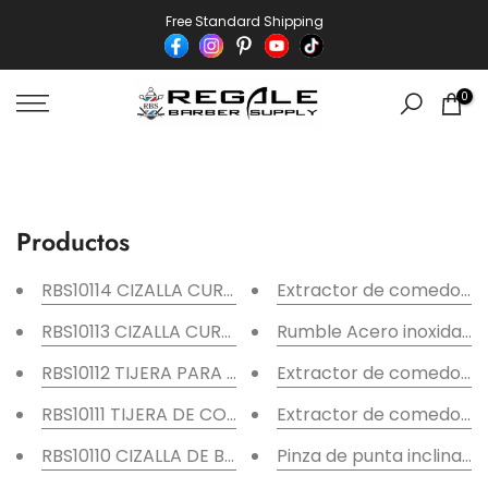
saltar
Free Standard Shipping
al
contenido
0
Productos
RBS10114 CIZALLA CURVA DE NOVIO DE 10 PULGADAS
Extractor de comedones 
RBS10113 CIZALLA CURVA PEQUEÑA DE 7,5" PULGADAS
Rumble Acero inoxidabl
RBS10112 TIJERA PARA CORTAR PELO DE DRAGÓN DE
Extractor de comedones
RBS10111 TIJERA DE CORTE ORO DE 7" PULGADAS
Extractor de comedones
RBS10110 CIZALLA DE BARBERO GRANDE DE 8,5" PUL
Pinza de punta inclinada