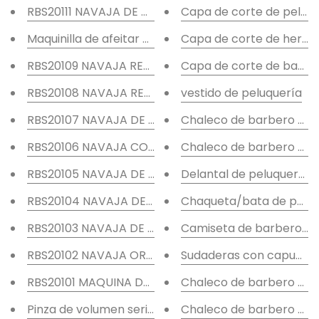
RBS20111 NAVAJA DE HOJA REEMPLAZABLE CON INSER
Capa de corte de peluque
Maquinilla de afeitar plegable Personna con hoja r
Capa de corte de herra
RBS20109 NAVAJA RECTA DE BARBER PLEGABLE DE A
Capa de corte de barbe
RBS20108 NAVAJA RECTA CON BLOQUEO DE CIERRE
vestido de peluquería
RBS20107 NAVAJA DE PELUQUERO CON MANGO DE M
Chaleco de barbero prof
RBS20106 NAVAJA CON MANGO DE DISEÑO ÚNICO D
Chaleco de barbero prof
RBS20105 NAVAJA DE PELUQUERO DE UNA SOLA HO
Delantal de peluquera y
RBS20104 NAVAJA DE HOJA DE CALIDAD HITACHI OR
Chaqueta/bata de peluq
RBS20103 NAVAJA DE HOJA DE CALIDAD HITACHI MUL
Camiseta de barbero su
RBS20102 NAVAJA ORO PARA DISEÑO DE CABELLO
Sudaderas con capucha d
RBS20101 MAQUINA DE GRABADO PARA MÁQUINA DE
Chaleco de barbero de me
Pinza de volumen serie negra acero inoxidable ale
Chaleco de barbero de me